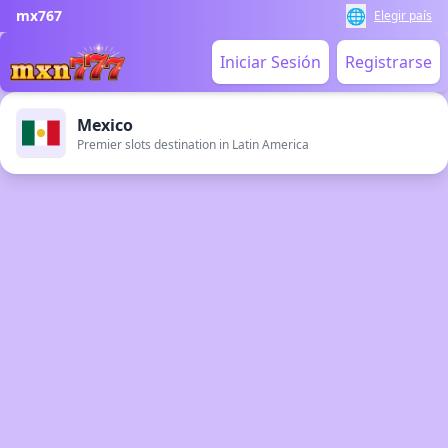
🌐
mx767
Elegir país
Iniciar Sesión
Registrarse
Mexico
Premier slots destination in Latin America