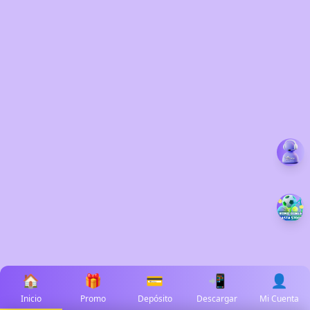
🏠
🎁
💳
📲
👤
Inicio
Promo
Depósito
Descargar
Mi Cuenta